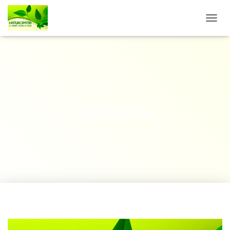
C
A
M
B
I
A
R
M
O
naturopatia
D
O
D
E
N
A
V
E
G
A
C
I