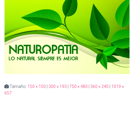
Ó
N
Tamaño:
150 × 150
|
300 × 193
|
750 × 483
|
360 × 240
|
1019 ×
657